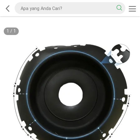
1
/
1