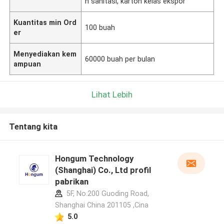
n sanitasi, karton kelas ekspor
Kuantitas min Ord
100 buah
er
Menyediakan kem
60000 buah per bulan
ampuan
Lihat Lebih
Tentang kita
Hongum Technology
(Shanghai) Co., Ltd profil
pabrikan
5F, No.200 Guoding Road,
Shanghai China 201105 ,Cina
5.0