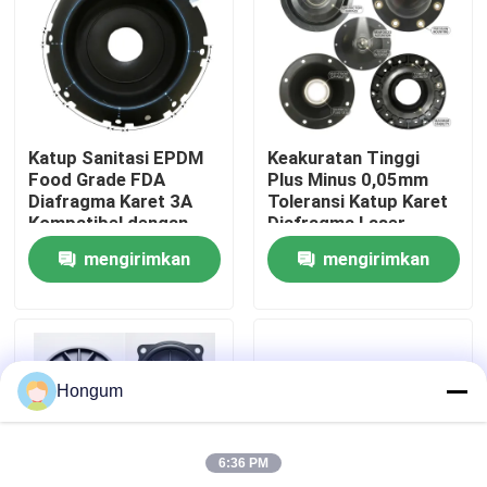
Tur Pabrik
Kontrol Kualitas
Katup Sanitasi EPDM
Keakuratan Tinggi
Food Grade FDA
Plus Minus 0,05mm
Berita
Diafragma Karet 3A
Toleransi Katup Karet
Kompatibel dengan
Diafragma Laser
Uap Bersih CIP SIP
Diukur Injeksi Cetakan
mengirimkan
mengirimkan
Susu
Kasus-kasus
permintaan
permintaan
Minta Kutipan
Hongum
Segel Diafragma Karet
6:36 PM
Diafragma Karet Katup