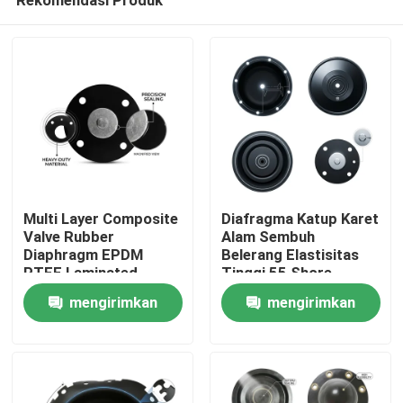
Multi Layer Composite
Diafragma Katup Karet
Valve Rubber
Alam Sembuh
Diaphragm EPDM
Belerang Elastisitas
PTFE Laminated
Tinggi 55 Shore
Rumah
Chemical Barrier
Aktuator Pneumatik
mengirimkan
mengirimkan
Kekerasan Ganda
OEM
permintaan
permintaan
Produk
Tentang Kami