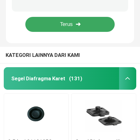
Nelson Sprinkler Leslie Valve Membran Diafragma OEM
Ultrathin Rubber Flange Gasket Laminated Rubber Compound Seal Rubber Ring
Diafragma Katup Solenoid
Katup Karet Gasket Karet Tahan Korosi Diafragma Komposit PTFE
Diafragma Karet Komposit PTFE Untuk Diafragma Valve Air Dioperasikan Pompa
diafragma pompa metering
KATEGORI LAINNYA DARI KAMI
Diafragma Katup Pulsa
Diafragma katup pneumatik
Segel Diafragma Karet
(131)
Diafragma komposit
Peredam Kejut Karet
Gasket flensa karet