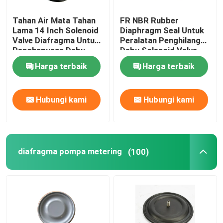
Tahan Air Mata Tahan
FR NBR Rubber
Lama 14 Inch Solenoid
Diaphragm Seal Untuk
Valve Diafragma Untuk
Peralatan Penghilang
Penghapusan Debu
Debu Solenoid Valve
Pembangkit Listrik
Diaphragm
Harga terbaik
Harga terbaik
Hubungi kami
Hubungi kami
diafragma pompa metering
(100)