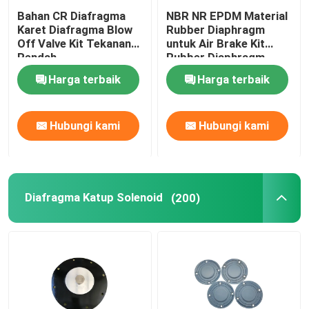
Bahan CR Diafragma
NBR NR EPDM Material
Katup Pulsa Industri
Karet Diafragma Blow
Rubber Diaphragm
Off Valve Kit Tekanan
untuk Air Brake Kit
Rendah
Rubber Diaphragm
Harga terbaik
Harga terbaik
Hubungi kami
Hubungi kami
Diafragma Katup Solenoid
(200)