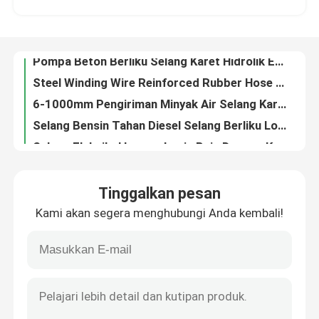
Steel Winding Wire Reinforced Rubber Hose untuk Engraving Engineering
6-1000mm Pengiriman Minyak Air Selang Karet Ketahanan Aus
Tur Pabrik
Selang Bensin Tahan Diesel Selang Berliku Logam Jalinan Fleksibel 6-1000mm
Selang Fleksibel Logam Lapis Baja Dengan Ketebalan Flange 3-12mm
Kontrol Kualitas
Flanged Stainless Steel Selang Fleksibel Selang Sambungan Lembut Ketebalan 3-12mm
3-12mm Kustom Selang Fleksibel Tipe Flange Pipa Tekanan OEM 0-50MPa
Berita
Ukuran Khusus PE/PTFE Jalinan Selang Hidraulik Mesh Bukti Ledakan Pipa Tahan Asam Alkali Fleksibel
PTFE Metal Stainless Steel Selang Fleksibel Selang Penyerap Guncangan
Kasus-kasus
Selang Fleksibel Stainless Steel 10mm Dengan Lengan Perlindungan Kabel Threading
Tinggalkan pesan
Selang Fleksibel Stainless Steel Berlapis Plastik Tebal Kustom 3-12mm
Kami akan segera menghubungi Anda kembali!
Penggunaan Wastafel Selang Fleksibel Stainless Steel Selang Explosion Proof
Minta Kutipan
PTFE Komposit Food Grade Rubber Flange Gasket Ukuran Disesuaikan
Kompresi Kekakuan Karet Flange Gasket Compound Encapsulated EPDM Gasket
Segel Diafragma Karet
Disesuaikan Heterotipe Rubber Flange Gasket PTFE EPDM Valve Rubber Seal
DN10 hingga DN100 Rubber Flange Gasket PTFE Composite Air Operated Pump Diaphragm Kit
Diafragma Karet Katup