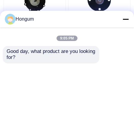
Hongum
Diafragma untuk Katup
CR FR Filter Pulse
Denyut
Valve Diafragma
Elektromagnetik Seri
Ketahanan Penuaan
9:05 PM
DMFZ
Harga terbaik
Harga terbaik
Good day, what product are you looking 
for?
Hubungi kami
Hubungi kami
Lihat Lebih
Rumah
Tentang kita
Hubungi kami
Desktop Site
Sitemap
Kebijakan pribadi