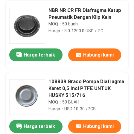
NBR NR CR FR Diafragma Katup
Pneumatik Dengan Klip Kain
MOQ：50 buah
Harga：3.0-1200.0 USD / PC
Harga terbaik
Hubungi kami
108839 Graco Pompa Diafragma
Karet 0,5 Inci PTFE UNTUK
Rumah
HUSKY 515/716
MOQ：50 BUAH
Harga：USD 10-30 /PCS
Produk
Harga terbaik
Hubungi kami
Pompa Beton Berliku Selang Karet Hidrolik Excavator 45MPA
Tentang Kami