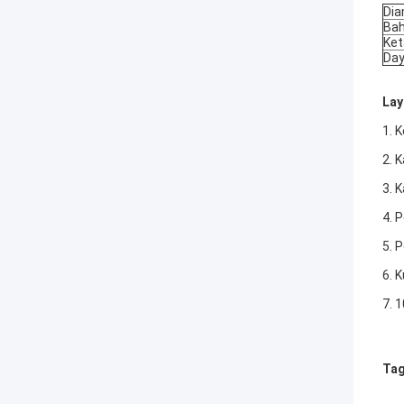
Dia
Bah
Ket
Day
Lay
1. 
2. 
3. 
4. 
5. 
6. 
7. 
Tag