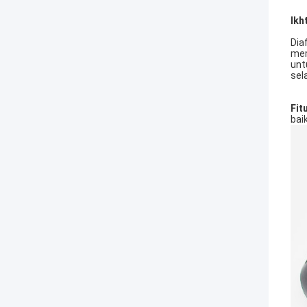
Ikh
Dia
mem
unt
sel
Fit
bai