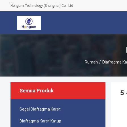
Hongum Technology (Shanghai) Co., Ltd
Rumah
/
Diafragma K
Semua Produk
5
Segel Diafragma Karet
Diafragma Karet Katup