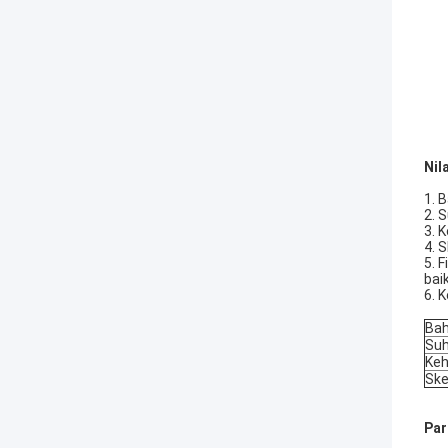
Nila
1. 
2. 
3. 
4. 
5. 
bai
6. 
Bah
Suh
Keh
Ske
Par