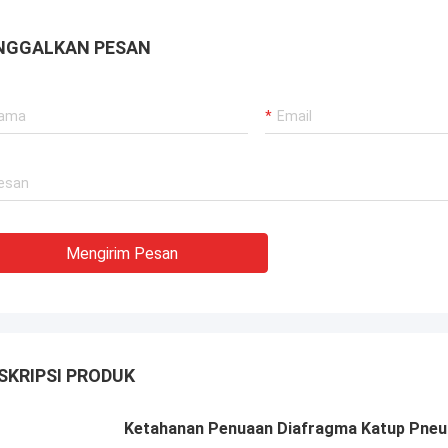
an untuk derek pelabuhan kami,
 propulsi dredger, dan peralatan
NGGALKAN PESAN
gkut LNG.
Mengirim Pesan
SKRIPSI PRODUK
Ketahanan Penuaan Diafragma Katup Pne