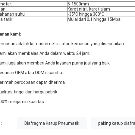
meter:
5-1500mm
an:
Karet nitril, karet alam
ahanan suhu:
-35°C hingga 300°C
a tarik:
Mulai dari 0,1 hingga 15Mpa
anan kami:
Kemasan adalah kemasan netral atau kemasan yang disesuaikan.
Kami akan membalas Anda dalam waktu 24 jam.
Kami juga akan memberi Anda layanan purna jual yang baik.
Pesanan OEM atau ODM disambut.
Perintah percobaan dapat diterima.
Kualitas tinggi dan harga pabrik.
100% menjamin kualitas.
:
Diafragma Katup Pneumatik
paking katup diaf