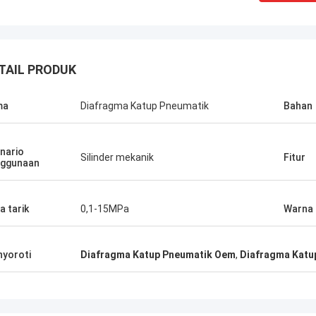
TAIL PRODUK
ma
Diafragma Katup Pneumatik
Bahan
nario
Silinder mekanik
Fitur
ggunaan
a tarik
0,1-15MPa
Warna
Linda.M
berkolaborasi dengan Hongum pada
yoroti
Diafragma Katup Pneumatik Oem
,
Diafragma Katu
2020, diafragma karet kelas laut
redam kejut industri mereka telah
ikan kinerja nol
lan,memastikan operasi tanpa