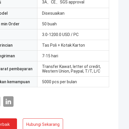
3A、CE、SGS approval
i
odel
Disesuaikan
 min Order
50 buah
3.0-1200.0 USD / PC
rincian
Tas Poli + Kotak Karton
ngiriman
7-15 hari
Transfer Kawat, letter of credit,
yarat pembayaran
Western Union, Paypal, T/T, L/C
kan kemampuan
5000 pcs per bulan
rbaik
Hubungi Sekarang