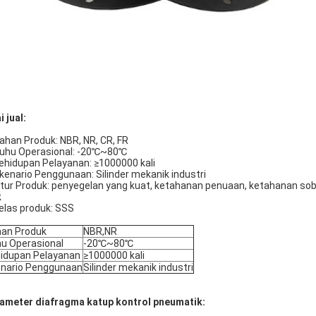
i jual:
Bahan Produk: NBR, NR, CR, FR
Suhu Operasional: -20℃~80℃
Kehidupan Pelayanan: ≥1000000 kali
Skenario Penggunaan: Silinder mekanik industri
Fitur Produk: penyegelan yang kuat, ketahanan penuaan, ketahanan sob
k
Kelas produk: SSS
an Produk
NBR,NR
u Operasional
-20℃~80℃
idupan Pelayanan
≥1000000 kali
nario Penggunaan
Silinder mekanik industri
ameter diafragma katup kontrol pneumatik: