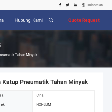
Indonesian
ra
Hubungi Kami
Quote Request
Suatu
k
neumatik Tahan Minyak
a Katup Pneumatik Tahan Minyak
sal
Cina
rek
HONGUM