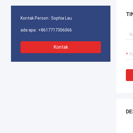
gangguan untuk derek pelabuhan kami,
ganggu
sistem propulsi dredger, dan peralatan
sistem
TI
pengangkut LNG.
pengan
Kontak Person :
Sophia Lau
ada apa :
+8617717306066
Kontak
DE