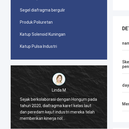
Segel diafragma bergulir
Produk Poliuretan
DE
Katup Solenoid Kuningan
na
Katup Pulsa Industri
Ske
pen
day
Linda.M
a
Sejak berkolaborasi dengan Hongum pada
Sejak 
Men
tahun 2020, diafragma karet kelas laut
tahun 
dan peredam kejut industri mereka telah
dan pe
memberikan kinerja nol
member
kegagalan,memastikan operasi tanpa
kegaga