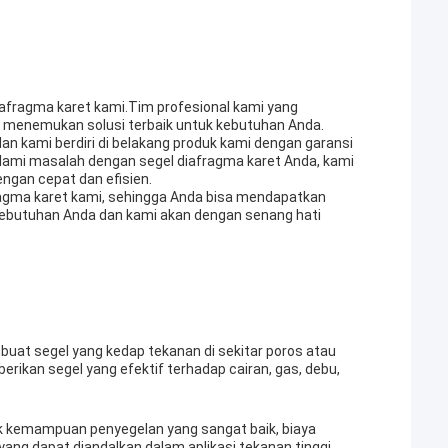
afragma karet kami.Tim profesional kami yang
menemukan solusi terbaik untuk kebutuhan Anda.
an kami berdiri di belakang produk kami dengan garansi
ami masalah dengan segel diafragma karet Anda, kami
ngan cepat dan efisien.
ragma karet kami, sehingga Anda bisa mendapatkan
kebutuhan Anda dan kami akan dengan senang hati
uat segel yang kedap tekanan di sekitar poros atau
rikan segel yang efektif terhadap cairan, gas, debu,
 kemampuan penyegelan yang sangat baik, biaya
g dapat diandalkan dalam aplikasi tekanan tinggi.