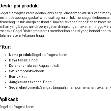
Deskripsi produk:
Segel diafragma karet adalah jenis segel elastomer khusus yang me
bertindak sebagai gasket atau diafragma untuk mencegah kebocoran.Me
dirancang untuk kinerja optimal di bawah tekanan tinggiBahan karet 
pilihan yang bagus untuk penyegelan di lingkungan tekanan tinggi.,Mer
estetika.Segel Diafragma Karet memberikan solusi yang handal dan
dalam sistem tekanan tinggi.
Fitur:
Nama produk:
Segel diafragma karet
Daya tahan:
Tinggi
Ketahanan abrasi:
Bagus sekali.
Set kompresi:
Rendah
Bentuk:
Esd
Jangkauan tekanan:
Tinggi
Segel elastomerik:
Sangat tangguh, mampu menahan tekanan 
Aplikasi:
Segel diafragma karet