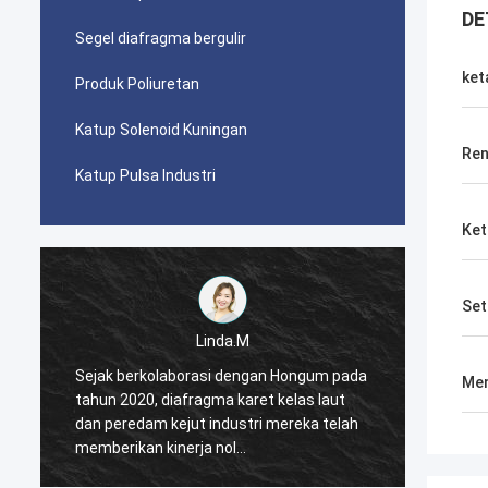
DE
Segel diafragma bergulir
ket
Produk Poliuretan
Katup Solenoid Kuningan
Ren
Katup Pulsa Industri
Ket
Set
Linda.M
a
Sejak berkolaborasi dengan Hongum pada
Sejak 
Men
tahun 2020, diafragma karet kelas laut
tahun 
dan peredam kejut industri mereka telah
dan pe
memberikan kinerja nol
member
kegagalan,memastikan operasi tanpa
kegaga