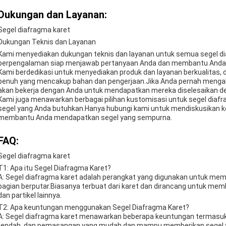
Dukungan dan Layanan:
Segel diafragma karet
Dukungan Teknis dan Layanan
Kami menyediakan dukungan teknis dan layanan untuk semua segel di
berpengalaman siap menjawab pertanyaan Anda dan membantu Anda 
Kami berdedikasi untuk menyediakan produk dan layanan berkualitas, d
penuh yang mencakup bahan dan pengerjaan.Jika Anda pernah mengal
akan bekerja dengan Anda untuk mendapatkan mereka diselesaikan de
Kami juga menawarkan berbagai pilihan kustomisasi untuk segel diaf
segel yang Anda butuhkan.Hanya hubungi kami untuk mendiskusikan 
membantu Anda mendapatkan segel yang sempurna.
FAQ:
Segel diafragma karet
T1: Apa itu Segel Diafragma Karet?
A: Segel diafragma karet adalah perangkat yang digunakan untuk memb
bagian berputar.Biasanya terbuat dari karet dan dirancang untuk membe
dan partikel lainnya.
T2: Apa keuntungan menggunakan Segel Diafragma Karet?
A: Segel diafragma karet menawarkan beberapa keuntungan termasuk
rendah, dan pemasangan yang mudah.dan mampu memberikan segel yan