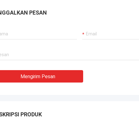
an untuk derek pelabuhan kami,
 propulsi dredger, dan peralatan
NGGALKAN PESAN
gkut LNG.
Mengirim Pesan
SKRIPSI PRODUK