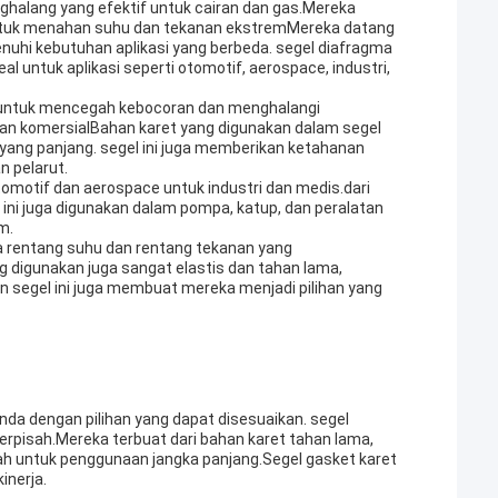
ghalang yang efektif untuk cairan dan gas.Mereka
g untuk menahan suhu dan tekanan ekstremMereka datang
uhi kebutuhan aplikasi yang berbeda. segel diafragma
al untuk aplikasi seperti otomotif, aerospace, industri,
t untuk mencegah kebocoran dan menghalangi
dan komersialBahan karet yang digunakan dalam segel
yang panjang. segel ini juga memberikan ketahanan
n pelarut.
tomotif dan aerospace untuk industri dan medis.dari
ni juga digunakan dalam pompa, katup, dan peralatan
m.
na rentang suhu dan rentang tekanan yang
digunakan juga sangat elastis dan tahan lama,
n segel ini juga membuat mereka menjadi pilihan yang
nda dengan pilihan yang dapat disesuaikan. segel
rpisah.Mereka terbuat dari bahan karet tahan lama,
h untuk penggunaan jangka panjang.Segel gasket karet
inerja.