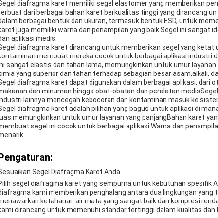
Segel diafragma karet memiliki segel elastomer yang memberikan pen
terbuat dari berbagai bahan karet berkualitas tinggi yang dirancan
dalam berbagai bentuk dan ukuran, termasuk bentuk ESD, untuk memen
karet juga memiliki warna dan penampilan yang baik.Segel ini sangat ide
dan aplikasi medis.
Segel diafragma karet dirancang untuk memberikan segel yang keta
kontaminan.membuat mereka cocok untuk berbagai aplikasi industri 
ini sangat elastis dan tahan lama, memungkinkan untuk umur layanan 
kimia yang superior dan tahan terhadap sebagian besar asam,alkali, da
Segel diafragma karet dapat digunakan dalam berbagai aplikasi, dari o
makanan dan minuman hingga obat-obatan dan peralatan medisSegel i
industri lainnya.mencegah kebocoran dan kontaminan masuk ke siste
Segel diafragma karet adalah pilihan yang bagus untuk aplikasi di ma
luas.memungkinkan untuk umur layanan yang panjangBahan karet yang 
membuat segel ini cocok untuk berbagai aplikasi.Warna dan penampila
menarik.
Pengaturan:
Sesuaikan Segel Diafragma Karet Anda
Pilih segel diafragma karet yang sempurna untuk kebutuhan spesifik A
diafragma kami memberikan penghalang antara dua lingkungan yang te
menawarkan ketahanan air mata yang sangat baik dan kompresi renda
kami dirancang untuk memenuhi standar tertinggi dalam kualitas dan k