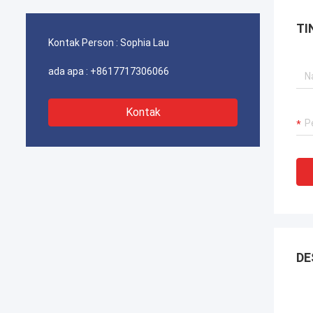
gangguan untuk derek pelabuhan kami,
ganggu
sistem propulsi dredger, dan peralatan
sistem
TI
pengangkut LNG.
pengan
Kontak Person :
Sophia Lau
ada apa :
+8617717306066
Kontak
DE