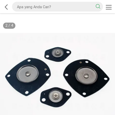
2
/
4