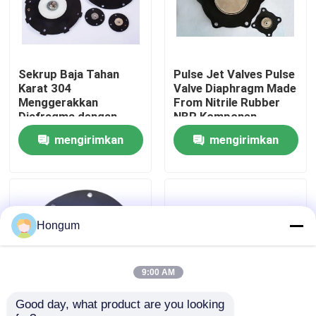
Tur Pabrik
Sekrup Baja Tahan
Pulse Jet Valves Pulse
Kontrol Kualitas
Karat 304
Valve Diaphragm Made
Menggerakkan
From Nitrile Rubber
Diafragma dengan
NBR Komponen
Berita
Rentang Suhu Negatif
Tekanan Nomor 0,2
mengirimkan
mengirimkan
20 hingga 150 Derajat
hingga 0,8 MPa
Celcius untuk Industri
permintaan
permintaan
yang Kuat
Kasus-kasus
Minta Kutipan
Hongum
Segel Diafragma Karet
9:00 AM
Good day, what product are you looking 
Diafragma Karet Katup