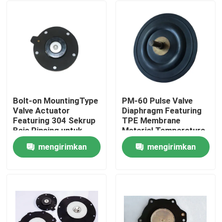
Bolt-on MountingType
PM-60 Pulse Valve
Valve Actuator
Diaphragm Featuring
Featuring 304 Sekrup
TPE Membrane
Baja Rinsing untuk
Material Temperature
aplikasi industri tugas
Range Minus 20
mengirimkan
mengirimkan
berat
Celsius hingga Plus
Rumah
150 Celsius Ideal
permintaan
permintaan
untuk peralatan
industri
Produk
Tentang Kami