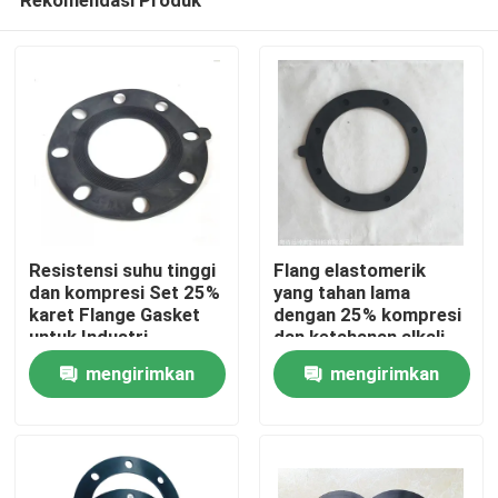
Resistensi suhu tinggi
Flang elastomerik
dan kompresi Set 25%
yang tahan lama
karet Flange Gasket
dengan 25% kompresi
untuk Industri
dan ketahanan alkali
Rumah
yang sangat baik
mengirimkan
mengirimkan
permintaan
permintaan
Produk
Tentang Kami