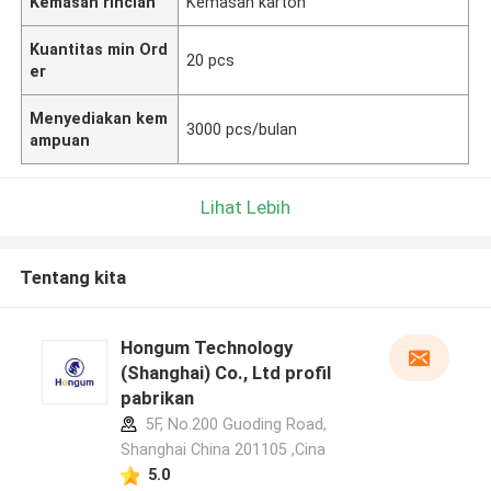
Kemasan rincian
Kemasan karton
Kuantitas min Ord
20 pcs
er
Menyediakan kem
3000 pcs/bulan
ampuan
Lihat Lebih
Tentang kita
Hongum Technology
(Shanghai) Co., Ltd profil
pabrikan
5F, No.200 Guoding Road,
Shanghai China 201105 ,Cina
5.0