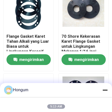
Tur Pabrik
Kontrol Kualitas
Flange Gasket Karet
70 Shore Kekerasan
Tahan Alkali yang Luar
Karet Flange Gasket
Berita
Biasa untuk
untuk Lingkungan
Lingkungan Korosif
Makanan 1/16 inci
dalam Pengolahan
Ketebalan
mengirimkan
mengirimkan
Kimia
Kasus-kasus
permintaan
permintaan
Minta Kutipan
Hongum
Segel Diafragma Karet
5:13 AM
Diafragma Karet Katup