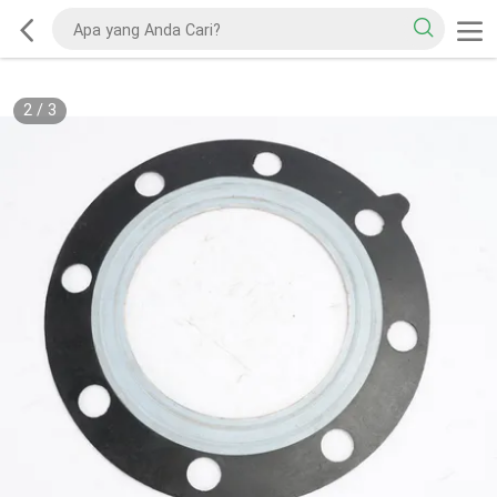
2
/
3